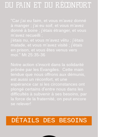
DU PAIN ET DU RÉCONFORT
‭"Car‭ j’ai eu faim‭‭, et‭ vous m‭’avez donné‭‭
à manger‭‭ ; j’ai eu soif‭‭, et‭ vous m‭’avez
donné à boire‭‭ ; j’étais‭‭ étranger‭, et‭ vous
m‭’avez recueilli‭‭ ;‭
‭j’étais nu‭, et‭ vous m‭’avez vêtu‭‭ ; j’étais
malade‭‭, et‭ vous m‭’avez visité‭‭ ; j’étais‭‭
en‭ prison‭, et‭ vous êtes venus‭‭ vers‭
moi‭." Mt 25:35-36
Notre action s'inscrit dans la solidarité
prônée par les Evangiles. Cette main
tendue que nous offrons aux démunis,
est aussi un réconfort, et une
espérance car si les circonstances ont
plongé certains d'entre nous dans les
difficultés à subvenir à ses besoins, par
la force de la fraternité, on peut encore
se relever!
DÉTAILS DES BESOINS