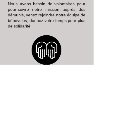
Nous avons besoin de volontaires pour
pour-suivre notre mission auprès des
démunis, venez rejoindre notre équipe de
bénévoles, donnez votre temps pour plus
de solidarité.
NOTRE MISSION
Venir en aide aux plus démunis par la
Distribution de repas et de vêtements et
réaliser des projets de ré-insertion sociale
et de portée humanitaire, telle est notre
mission.